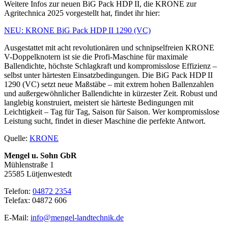
Weitere Infos zur neuen BiG Pack HDP II, die KRONE zur
Agritechnica 2025 vorgestellt hat, findet ihr hier:
NEU: KRONE BiG Pack HDP II 1290 (VC)
Ausgestattet mit acht revolutionären und schnipselfreien KRONE
V-Doppelknotern ist sie die Profi-Maschine für maximale
Ballendichte, höchste Schlagkraft und kompromisslose Effizienz –
selbst unter härtesten Einsatzbedingungen. Die BiG Pack HDP II
1290 (VC) setzt neue Maßstäbe – mit extrem hohen Ballenzahlen
und außergewöhnlicher Ballendichte in kürzester Zeit. Robust und
langlebig konstruiert, meistert sie härteste Bedingungen mit
Leichtigkeit – Tag für Tag, Saison für Saison. Wer kompromisslose
Leistung sucht, findet in dieser Maschine die perfekte Antwort.
Quelle:
KRONE
Mengel u. Sohn GbR
Mühlenstraße 1
25585 Lütjenwestedt
Telefon:
04872 2354
Telefax: 04872 606
E-Mail:
info@mengel-landtechnik.de