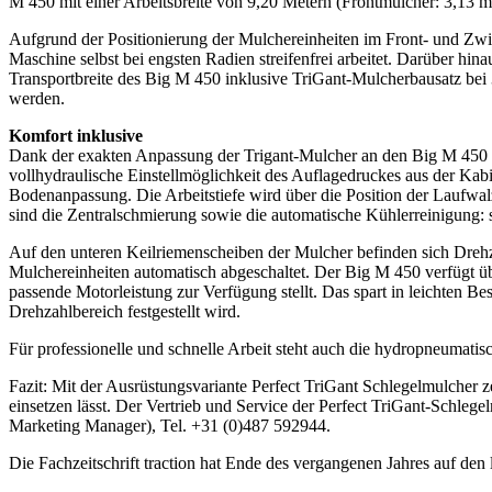
M 450 mit einer Arbeitsbreite von 9,20 Metern (Frontmulcher: 3,13 
Aufgrund der Positionierung der Mulchereinheiten im Front- und Zwi
Maschine selbst bei engsten Radien streifenfrei arbeitet. Darüber h
Transportbreite des Big M 450 inklusive TriGant-Mulcherbausatz bei
werden.
Komfort inklusive
Dank der exakten Anpassung der Trigant-Mulcher an den Big M 450 ka
vollhydraulische Einstellmöglichkeit des Auflagedruckes aus der Kabi
Bodenanpassung. Die Arbeitstiefe wird über die Position der Laufwal
sind die Zentralschmierung sowie die automatische Kühlerreinigung:
Auf den unteren Keilriemenscheiben der Mulcher befinden sich Drehz
Mulchereinheiten automatisch abgeschaltet. Der Big M 450 verfügt 
passende Motorleistung zur Verfügung stellt. Das spart in leichten Be
Drehzahlbereich festgestellt wird.
Für professionelle und schnelle Arbeit steht auch die hydropneumatis
Fazit: Mit der Ausrüstungsvariante Perfect TriGant Schlegelmulcher 
einsetzen lässt. Der Vertrieb und Service der Perfect TriGant-Schleg
Marketing Manager), Tel. +31 (0)487 592944.
Die Fachzeitschrift traction hat Ende des vergangenen Jahres auf de