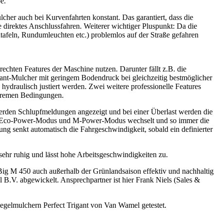
e.
her auch bei Kurvenfahrten konstant. Das garantiert, dass die
 direktes Anschlussfahren. Weiterer wichtiger Pluspunkt: Da die
afeln, Rundumleuchten etc.) problemlos auf der Straße gefahren
chten Features der Maschine nutzen. Darunter fällt z.B. die
iGant-Mulcher mit geringem Bodendruck bei gleichzeitig bestmöglicher
ydraulisch justiert werden. Zwei weitere professionelle Features
xtremen Bedingungen.
erden Schlupfmeldungen angezeigt und bei einer Überlast werden die
chen Eco-Power-Modus und M-Power-Modus wechselt und so immer die
ung senkt automatisch die Fahrgeschwindigkeit, sobald ein definierter
sehr ruhig und lässt hohe Arbeitsgeschwindigkeiten zu.
 Big M 450 auch außerhalb der Grünlandsaison effektiv und nachhaltig
 B.V. abgewickelt. Ansprechpartner ist hier Frank Niels (Sales &
legelmulchern Perfect Trigant von Van Wamel getestet.