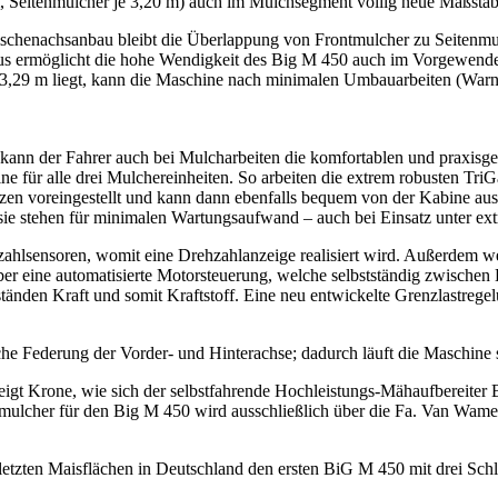
m, Seitenmulcher je 3,20 m) auch im Mulchsegment völlig neue Maßstäb
schenachsanbau bleibt die Überlappung von Frontmulcher zu Seitenmulc
inaus ermöglicht die hohe Wendigkeit des Big M 450 auch im Vorgewende
 3,29 m liegt, kann die Maschine nach minimalen Umbauarbeiten (Warnt
nn der Fahrer auch bei Mulcharbeiten die komfortablen und praxisgere
ne für alle drei Mulchereinheiten. So arbeiten die extrem robusten Tr
zen voreingestellt und kann dann ebenfalls bequem von der Kabine aus h
 sie stehen für minimalen Wartungsaufwand – auch bei Einsatz unter e
ahlsensoren, womit eine Drehzahlanzeige realisiert wird. Außerdem w
über eine automatisierte Motorsteuerung, welche selbstständig zwis
ständen Kraft und somit Kraftstoff. Eine neu entwickelte Grenzlastregel
che Federung der Vorder- und Hinterachse; dadurch läuft die Maschine 
zeigt Krone, wie sich der selbstfahrende Hochleistungs-Mähaufbereiter
elmulcher für den Big M 450 wird ausschließlich über die Fa. Van Wamel
n letzten Maisflächen in Deutschland den ersten BiG M 450 mit drei Sch