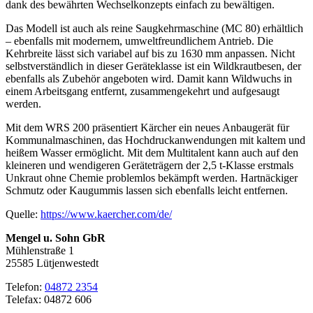
dank des bewährten Wechselkonzepts einfach zu bewältigen.
Das Modell ist auch als reine Saugkehrmaschine (MC 80) erhältlich
– ebenfalls mit modernem, umweltfreundlichem Antrieb. Die
Kehrbreite lässt sich variabel auf bis zu 1630 mm anpassen. Nicht
selbstverständlich in dieser Geräteklasse ist ein Wildkrautbesen, der
ebenfalls als Zubehör angeboten wird. Damit kann Wildwuchs in
einem Arbeitsgang entfernt, zusammengekehrt und aufgesaugt
werden.
Mit dem WRS 200 präsentiert Kärcher ein neues Anbaugerät für
Kommunalmaschinen, das Hochdruckanwendungen mit kaltem und
heißem Wasser ermöglicht. Mit dem Multitalent kann auch auf den
kleineren und wendigeren Geräteträgern der 2,5 t-Klasse erstmals
Unkraut ohne Chemie problemlos bekämpft werden. Hartnäckiger
Schmutz oder Kaugummis lassen sich ebenfalls leicht entfernen.
Quelle:
https://www.kaercher.com/de/
Mengel u. Sohn GbR
Mühlenstraße 1
25585 Lütjenwestedt
Telefon:
04872 2354
Telefax: 04872 606